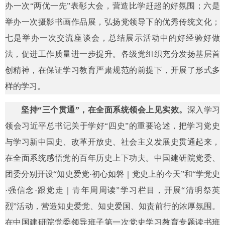
办一次“两优一先”表彰大会，营造比学赶超的好氛围；六是
举办一次摄影书画作品展，弘扬党领导下的优秀传统文化；
七是举办一次交流座谈会，总结展示活动中的好经验好做
法，促进工作质量进一步提升。各级党组织充分发扬基层首
创精神，在保证学习教育严肃规范的前提下，开展了形式多
样的学习。
坚持“三个贯通”，在全面系统领会上见实效。
深入学习
领会习近平总书记关于学好“四史”的重要论述，把学习党史
与学习新中国史、改革开放史、社会主义发展史贯通起来，
在全面系统感悟党的百年历史上下功夫。中国建研院党委、
团委分别开设“知史爱党·初心如磐｜党史上的今天”和“学党史
·强信念·跟党走｜青年周周读”学习栏目，开展“清明祭英
烈”活动，营造知史爱党、知史爱国、知责前行的浓厚氛围。
在中国建研院党委领导班子第一次党史学习教育专题读书班