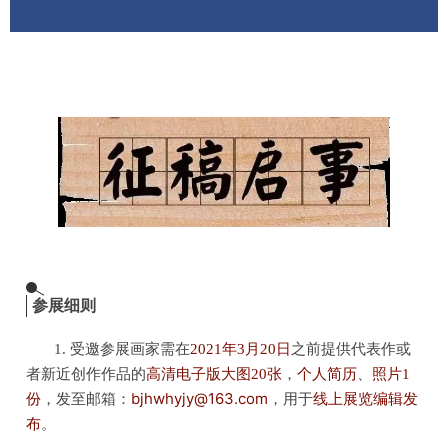
参展细则
1. 受邀参展画家需在
2021年3月20日
之前提供代表作或
者新近创作作品的
高清电子版大图20张
，
个人简历
、
照片1
发至邮箱：
bjhwhyjy@163.com
，
用于
线上展览编辑发
份
，
布
。