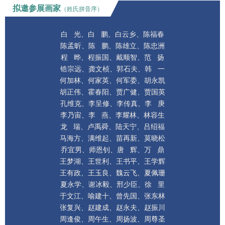
拟邀参展画家
（姓氏
拼音序）
白 光、白 鹏、白云乡、陈福春
陈 鹏、陈雄立、
陈忠洲
陈孟昕、
程 晔、
程振国、戴顺智、
范 扬
锆宗远、
龚文桢、
郭石夫、韩 一
何加林、
何家英、
何军委、胡永凯
胡正伟、
霍春阳、
贾广健、贾国英
孔维克、
李呈修、
李传真、李 庚
李乃宙、
李 燕、
李耀林、林容生
龙 瑞、
卢禹舜、
陆天宁、吕绍福
马海方、
满维起、
苗再新、莫晓松
乔宜男、
师恩钊、
唐 辉、万 鼎
王梦湖、
王世利、
王书平、王学辉
王有政、
王玉良、
魏云飞、夏佩珊
夏永学、
谢冰毅、邢少臣、徐 里
于文江、
喻建十、曾先国、张东林
张复兴、
赵建成、赵永夫、赵振川
周逢俊、
周午生、周扬波、周尊圣