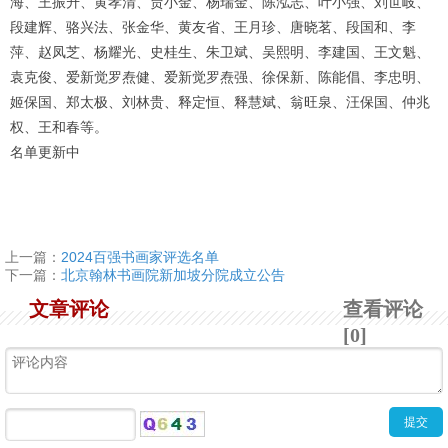
海、王振升、黄孝清、贾小金、杨瑞金、陈泓志、叶小强、刘世岐、
段建辉、骆兴法、张金华、黄友省、王月珍、唐晓茗、段国和、李
萍、赵凤芝、杨耀光、史桂生、朱卫斌、吴熙明、李建国、王文魁、
袁克俊、爱新觉罗焘健、爱新觉罗焘强、徐保新、陈能倡、李忠明、
姬保国、郑太极、刘林贵、释定恒、释慧斌、翁旺泉、汪保国、仲兆
权、王和春等。
名单更新中
上一篇：
2024百强书画家评选名单
下一篇：
北京翰林书画院新加坡分院成立公告
文章评论
查看评论
[0]