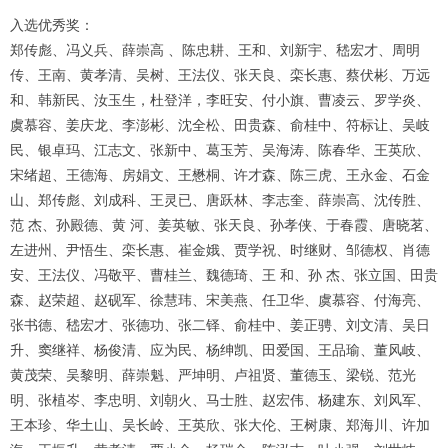
入选优秀奖：
郑传彪、冯义兵、薛崇高 、陈忠耕、王和、刘新宇、嵇宏才、周明
传、王南、黄孝清、吴树、王法仪、张天良、栾长惠、蔡伏彬、万远
和、韩新民、汝玉生，杜登洋，李旺安、付小旗、曹凌云、罗学炎、
虞慕容、姜庆龙、李澎彬、沈全松、田贵森、俞桂中、符标让、吴岐
民、银卓玛、江志文、张新中、葛玉芳、吴海涛、陈春华、王英欣、
宋绪超、王德海、房娟文、王懋桐、许才森、陈三虎、王永金、石金
山、郑传彪、刘成科、王灵已、唐跃林、李志奎、薛崇高、沈传胜、
范 杰、孙殿德、黄 河、姜英敏、张天良、孙孝侠、于春霞、唐晓茗、
左进州、尹悟生、栾长惠、崔金娥、贾学祝、时继财、邹德权、肖德
安、王法仪、冯敬平、曹桂兰、魏德琦、王 和、孙 杰、张立国、田贵
森、赵荣超、赵砚军、徐慧玮、宋美燕、任卫华、虞慕容、付海亮、
张书德、嵇宏才、张德功、张二铎、俞桂中、姜正骋、刘文清、吴日
升、窦继祥、杨俊清、应为民、杨绅凯、田爱国、王品瑜、董风岐、
黄茂荣、吴黎明、薛崇魁、严坤明、卢祖贤、董德玉、梁锐、范光
明、张植岑、李忠明、刘朝火、马士胜、赵宏伟、杨建东、刘风军、
王本珍、华土山、吴长岭、王英欣、张大伦、王树康、郑海川、许加