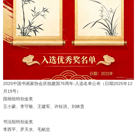
1
2
3
4
5
6
2025中国书画家协会庆祝建国76周年-入选名单公布（日期2025年12
月19号）
国画组特别金奖
王小蒙、李守敬、王建军、许钰洪、刘林贵
书法组特别金奖
李西平、罗天水、毛献忠