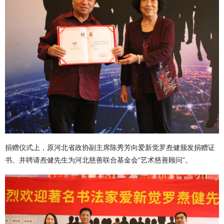
捐赠仪式上，原河北省政协副主席陈秀芳向爱新觉罗焘健颁发捐赠证
书。并聘请焘健先生为河北慈善联合基金会“艺术慈善顾问”。