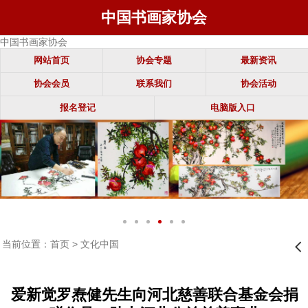
中国书画家协会
中国书画家协会
网站首页
协会专题
最新资讯
协会会员
联系我们
协会活动
报名登记
电脑版入口
当前位置：
首页
>
文化中国
󰊒
爱新觉罗焘健先生向河北慈善联合基金会捐