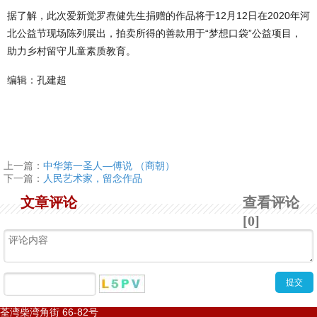
据了解，此次爱新觉罗焘健先生捐赠的作品将于12月12日在2020年河
北公益节现场陈列展出，拍卖所得的善款用于“梦想口袋”公益项目，
助力乡村留守儿童素质教育。
编辑：孔建超
上一篇：
中华第一圣人—傅说 （商朝）
下一篇：
人民艺术家，留念作品
文章评论
查看评论
[0]
荃湾柴湾角街
66-82
号