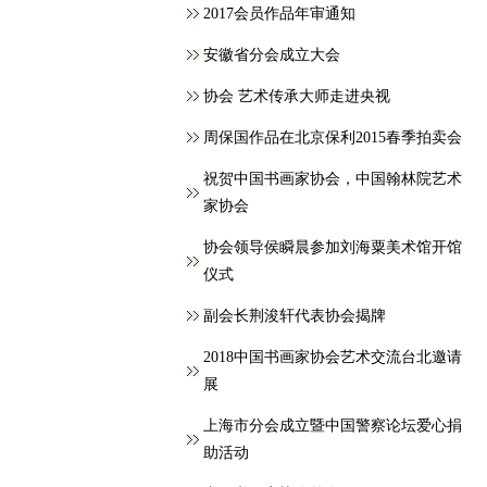
2017会员作品年审通知
安徽省分会成立大会
协会 艺术传承大师走进央视
周保国作品在北京保利2015春季拍卖会
祝贺中国书画家协会，中国翰林院艺术
家协会
协会领导侯瞬晨参加刘海粟美术馆开馆
仪式
副会长荆浚轩代表协会揭牌
2018中国书画家协会艺术交流台北邀请
展
上海市分会成立暨中国警察论坛爱心捐
助活动