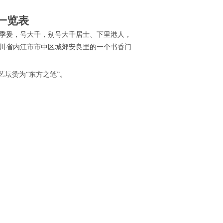
一览表
爰，字季爰，号大千，别号大千居士、下里港人，
于四川省内江市市中区城郊安良里的一个书香门
艺坛赞为“东方之笔”。