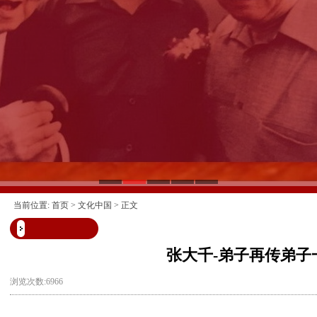
当前位置:
首页
>
文化中国
> 正文
张大千-弟子再传弟子
浏览次数:6966