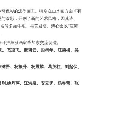
传奇色彩的泼墨画工。特别在山水画方面卓有
墨与泼彩，开创了新的艺术风格，因其诗、
，名号多如牛毛。与黄君璧、溥心畲以“渡海
。
班牙抽象派画家毕加索交流切磋。
思、慕凌飞、糜耕云、梁树年、汪德祖、吴
陈沫吾、杨振升、杨震麟、葛茂柱、刘起伏、
刚,姚丹萍、江洪泉、安云霁、杨春蕾、张