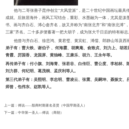
他与二哥张善子昆仲创立“大风堂派”，是二十世纪中国画坛最具
成就。后旅居海外，画风工写结合，重彩、水墨融为一体，尤其是泼
书、画与齐白石、溥心畲齐名，故又并称为“南张北齐”和“南张北溥”
三家”齐名。二十多岁便蓄著一把大胡子，成为张大千日后的特有标志
他曾与齐白石、徐悲鸿、黄君璧、黄宾虹、溥儒、郎静山等及西
弟子有：曹大铁、谢伯子 、何海霞、胡爽庵、俞致贞、刘力上、胡若
青霞、厉国香、龙国屏、黄独峰、王康乐、胡力、王永年等。
再传弟子有：付小旗、刘海青、张若谷、白传巨、曹公度、李柏林、
刘力群、何纪明、葛茂桐、孟庆利等人。
第三代弟子有：吴熙明、李忠明、曹凌云、张震、吴嗣坤、聂振文、吕
师曾，包伟东、赵凯等人。
上一篇：
傅说——殷商时期著名圣贤（中国早期圣人）
下一篇：
中华第一圣人—傅说 （商朝）