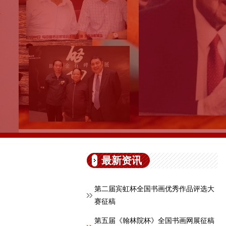
最新资讯
第二届宾虹杯全国书画优秀作品评选大
赛征稿
第五届《翰林院杯》全国书画网展征稿