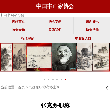
中国书画家协会
中国书画家协会
网站首页
协会专题
最新资讯
协会会员
联系我们
协会活动
报名登记
电脑版入口
当前位置：
首页
>
书画家职称润格查询
󰊒
张克勇-职称