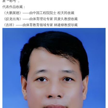
家”**称号 。
代表作品收藏：
《大鹏展翅》——由中国工程院院士 程天民收藏
《皎龙出海》——由体育理论专家 田麦久教授收藏
《吉祥》——由体育教育领域专家 林建棣教授珍藏
1
2
3
4
5
6