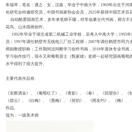
朱瑞琴，笔名：遇之，女，汉族，毕业于中南大学，1969年出生于
化研究会特邀研究员，中国书画家协会会员，2025年获得中国艺术百
自幼酷爱国画艺术，多年来笔耕不辍，经常临摹古代书画，师古不
花鸟、山水国画创作。
1992年毕业于湖北省第二机械工业学校，后考入中南大学；1995
员；1997年调任鹤壁市无线电三厂任工程师；2007年调任鹤壁市同力
师副教授职称；工作期间没间断学习创作书画，2018年退休专业书
学习创作技巧，现今又和葡萄居士（甄家雄）老师一起研究国画葡萄
水平得到了很大提升。
主要代表作品有:
1
2
3
4
5
《东辉洒金》、《葡萄红了》、《青影》、《春》、《回望合》、《
《碧云》、《白梅》、《墨梅》、《荷韵》、《两友约》、《梅》、
作品。
现为：一级美术师