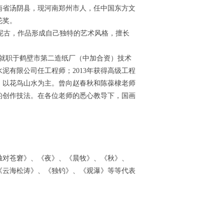
河南省汤阴县，现河南郑州市人，任中国东方文
花奖。
泥古，作品形成自己独特的艺术风格，擅长
年就职于鹤壁市第二造纸厂（中加合资）技术
水泥有限公司任工程师；2013年获得高级工程
画，以花鸟山水为主。曾向赵春秋和陈葆棣老师
的创作技法。在各位老师的悉心教导下，国画
独对苍窘》、《夜》、《晨牧》、《秋》、
《云海松涛》、《独钓》、《观瀑》等等代表