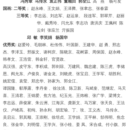
冯秀章
马传永
袁正伟
董顺田 郭全江
高 燕 杨可友
国画
:
二等奖
； 赵永峰、王文娟、王泽腾、张聿志、张春霖
三等奖
； 李志远、刘志军、赵运泉、 段连军、郭翠芹、赵丽
华、戴秀玲、闫允东 李志功
唐洪庆
王佩柯
陈
云剑 张应兰
亓振国
邱
敏
李笑娟
杨国华
优秀奖
:
赵爱玲、毛朝林、杜传伟、叶国新、王建华、赵 勇、邢志
杰、李泽玉、邢振文、谢柯庆、陈晓京、花树霖、周保国、赵永峰、
韩孝文、王浩雷、韩金轩、官贤政、
高汉强、皮守东、李积成、郭剑琼、万建民、魏忠建、陈三虎、李储
恩、阎允东、卢俊良、谢金龙、刘晓虎、张宝启、王学军、胡胜利、
姚宏儒、袁莹、郑忠华、孙家为、郭全江、
1
2
3
4
5
6
谭国隆、郗厚露、李丹奎 、徐汝清、陈卫新、马斌奎、范继宏、马天
喜、王清君、王锦爱、焦方池、纪玉光、王炜榕、张广学、梁博文、
李志远、薛俊家、朱云洲、江海滨、龚新文、马万家、张天良、王法
仪、卢绪高、初纯、孙永利、胡宏瑜、丁、玫、王义杰、 马传永、
吴启云、郭其顺、王崇刚、徐培贞、王学娟、王平林、郜伟明、焦念
良、张金华、刘明儒、王学兴、张小桂、姜 凤、宋合成、付小旗、郑