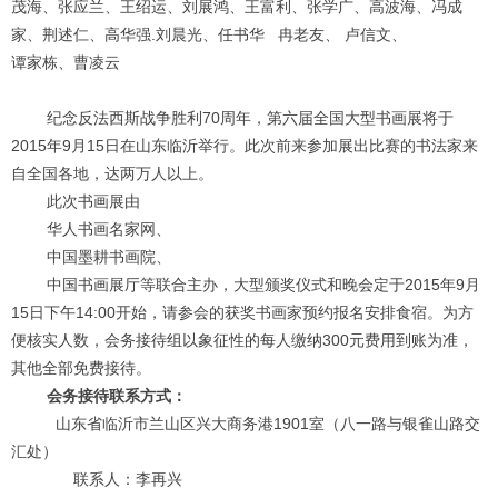
茂海、张应兰、王绍运、刘展鸿、王富利、张学广、高波海、冯成
家、荆述仁、高华强
.
刘晨光、任书华 冉老友、 卢信文、
谭家栋、曹凌云
纪念反法西斯战争胜利70周年，第六届全国大型书画展将于
2015
年
9
月
15
日在山东临沂举行。此次前来参加展出比赛的书法家来
自全国各地，达两万人以上。
此次书画展由
华人书画名家网、
中国墨耕书画院、
中国书画展厅等联合主办，大型颁奖仪式和晚会定于
2015
年
9
月
15
日下午
14:00
开始，请参会的获奖书画家预约报名安排食宿。为方
便核实人数，会务接待组以象征性的每人缴纳
300
元费用到账为准，
其他全部免费接待。
会务接待联系方式：
山东省临沂市兰山区兴大商务港
1901
室（八一路与银雀山路交
汇处）
联系人：李再兴