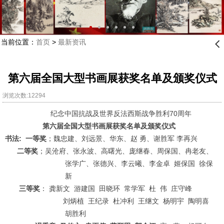
当前位置：
首页
>
最新资讯
󰊒
第六届全国大型书画展获奖名单及颁奖仪式
浏览次数:12294
纪念中国抗战及世界反法西斯战争胜利70周年
第六届全国大型书画展获奖名单及颁奖仪式
书法
:
一等奖
；魏忠建、刘远景、华东、赵 勇、谢胜军
李再兴
二等奖
；吴沧府、张永波、高曙光、庞继春、周保国、冉老友、
张学广、张德兴、李云曦、李金卓
姬保国
徐保
新
三等奖
： 龚新文
游建国
田晓环
常学军
杜
伟
庄守峰
刘炳植
王纪录
杜冲利 王继文
杨明宇
陶明喜
胡胜利