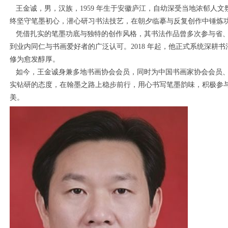
王金诚，男，汉族，1959 年生于安徽庐江，自幼深受当地浓郁人
终坚守笔墨初心，潜心研习书法技艺，在朝夕临摹与反复创作中锤炼
凭借扎实的笔墨功底与独特的创作风格，其书法作品曾多次参与省、
到业内同仁与书画爱好者的广泛认可。2018 年起，他正式系统深耕
修为愈发醇厚。
如今，王金诚身兼多地书画协会会员，同时为中国书画家协会会员、
实钻研的态度，在翰墨之路上稳步前行，用心书写笔墨韵味，积极参
美。
1
2
3
4
5