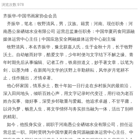
浏览次数:978
齐振华-中国书画家协会会员
齐振华，笔名：牧野清风，男，汉族。籍贯：河南。现任职务：河
南愚公泉硒锶水业有限公司 运营总监兼任职务：中国华夏药食同源融
媒体运营中心主任 | 中国应急安全网融媒体运营中心副主编
牧野清风，本名齐振华，豫北获嘉人氏，生于金秋十月，长于牧野
沃土。自幼敏而好学，酷爱文学，少年时便与文字结下不解之缘。青
年时期先后从事编辑、记者工作，铁肩担道义，妙手著文章，以笔为
剑，以墨为锋，在新闻与文学的沃野上辛勤耕耘，风华岁月笔耕不
止，佳作频出，才情卓著。
他心怀家国，情系乡土，数十年如一日行走在乡村振兴的最前沿，
深入田间地头，倾听百姓心声，用文字记录时代变迁，用行动为老百
姓办实事、做好事，深受乡邻敬重与爱戴。他追求卓越，不甘平庸，
以诗为梦，畅意人生，将文学情怀与务实担当融为一体，活出了别样
的精彩。
如今，他投身实业，就职于河南愚公全硒锶水业有限公司，担任运
营总监一职。同时受聘为中国华夏药食同源融媒体运营中心主任、中