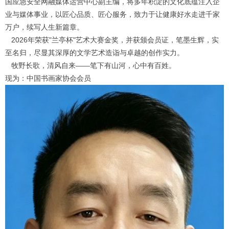
国应急安全网融媒体运营中心副主编，将多年积淀的文化底蕴注入企
业与媒体事业，以匠心品质、匠心服务，致力于让健康好水走进千家
万户，续写人生新篇章。
2026年荣获"兰亭杯"艺术大赛金奖，并获颁会员证，笔墨生辉，实
至名归，尽显其深厚的文学艺术造诣与卓越的创作实力。
1
2
3
4
5
6
牧野长歌，清风自来——笔下有山河，心中有百姓。
现为：中国书画家协会会员