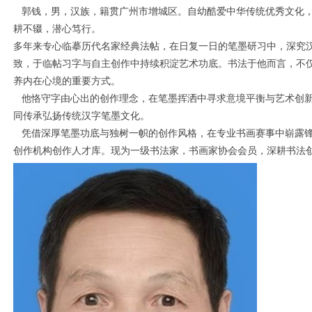
郭钱，男，汉族，籍贯广州市增城区。自幼酷爱中华传统优秀文化，
耕不辍，潜心笃行。
多年来专心临摹历代名家经典法帖，在日复一日的笔墨研习中，深究
致，于临帖习字与自主创作中持续积淀艺术功底。书法于他而言，不
养内在心境的重要方式。
他恪守字由心出的创作理念，在笔墨挥洒中寻求意境平衡与艺术创新
同传承弘扬传统汉字笔墨文化。
凭借深厚笔墨功底与独树一帜的创作风格，在专业书画赛事中崭露锋
创作机构创作人才库。现为一级书法家，书画家协会会员，深耕书法
1
2
3
4
5