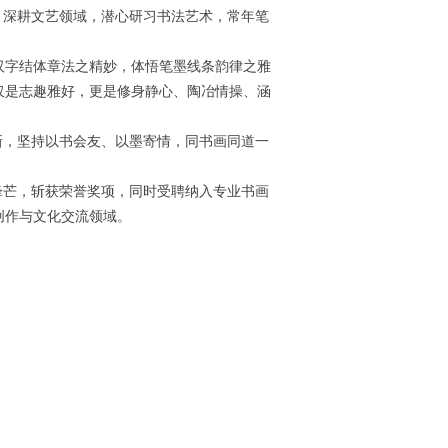
深耕文艺领域，潜心研习书法艺术，常年笔
汉字结体章法之精妙，体悟笔墨线条韵律之雅
仅是志趣雅好，更是修身静心、陶冶情操、涵
，坚持以书会友、以墨寄情，同书画同道一
芒，斩获荣誉奖项，同时受聘纳入专业书画
创作与文化交流领域。