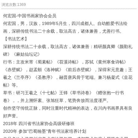
浏览次数:1369
何宏国-中国书画家协会会员
何宏国，男，汉族，1989年5月生，四川成都人。自幼酷爱书法绘
画，深耕传统书法二十余载，取法高古，诸体兼善，尤善行书。
【书法艺术】
深耕传统书法二十余载，取法高古，诸体兼善：精研颜真卿《颜勤礼
碑》《麻姑仙坛记》
行书：主攻米芾《蜀素帖》《苕溪诗帖》，苏轼《黄州寒食诗帖》
《赤壁赋》，赵孟頫《洛神赋》《前后赤壁赋》，深得宋元意趣；王
羲之《兰亭序》《圣教序》，融晋唐风骨于笔端。兼习杨凝式《韭花
帖》等。
草书：研习王羲之《十七帖》王铎《草书诗卷》《赠张抱一行书
卷》，，并上溯怀素、张旭狂草，笔势奔放而法度谨严。
创作坚守传统正脉，同时注重时代精神的表达，在川内书画界具有良
好声誉。
2018年 四川省书法家协会高级研修班
2020年 参加"巴蜀翰墨"青年书法家培养计划