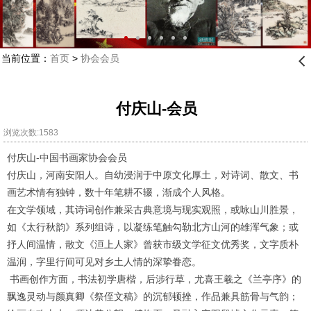
当前位置：
首页
>
协会会员
󰊒
付庆山-会员
浏览次数:1583
付庆山-中国书画家协会会员
付庆山，河南安阳人。自幼浸润于中原文化厚土，对诗词、散文、书
画艺术情有独钟，数十年笔耕不辍，渐成个人风格。
在文学领域，其诗词创作兼采古典意境与现实观照，或咏山川胜景，
如《太行秋韵》系列组诗，以凝练笔触勾勒北方山河的雄浑气象；或
抒人间温情，散文《洹上人家》曾获市级文学征文优秀奖，文字质朴
温润，字里行间可见对乡土人情的深挚眷恋。
书画创作方面，书法初学唐楷，后涉行草，尤喜王羲之《兰亭序》的
飘逸灵动与颜真卿《祭侄文稿》的沉郁顿挫，作品兼具筋骨与气韵；