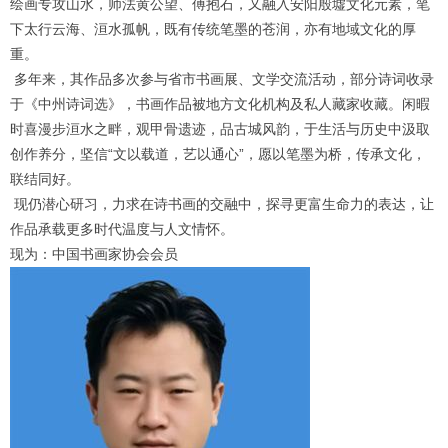
绘画专攻山水，师法黄公望、傅抱石，又融入安阳殷墟文化元素，笔
下太行云海、洹水孤帆，既有传统笔墨的苍润，亦有地域文化的厚
重。
多年来，其作品多次参与省市书画展、文学交流活动，部分诗词收录
于《中州诗词选》，书画作品被地方文化机构及私人藏家收藏。闲暇
时喜漫步洹水之畔，观甲骨遗迹，品古城风韵，于生活与历史中汲取
创作养分，坚信“文以载道，艺以通心”，愿以笔墨为桥，传承文化，
联结同好。
现仍潜心研习，力求在诗书画的交融中，探寻更富生命力的表达，让
作品承载更多时代温度与人文情怀。
现为：中国书画家协会会员
1
2
3
4
5
6