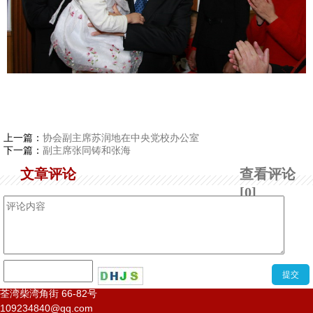
上一篇：
协会副主席苏润地在中央党校办公室
下一篇：
副主席张同铸和张海
文章评论
查看评论
[0]
1
2
3
4
5
6
荃湾柴湾角街
66-82
号
109234840@qq.com